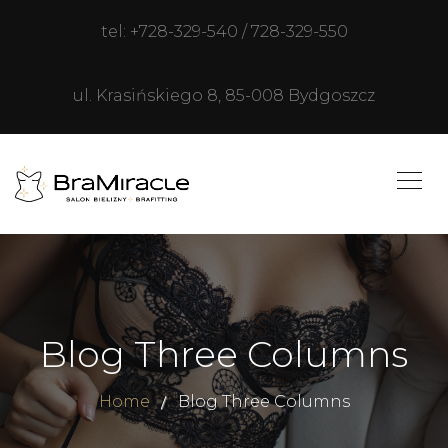
tel: +728-329-540 / 728-329-550
ul. Krasińskiego 8, 85-008 Bydgoszcz
Blog Three Columns
Home
Blog Three Columns