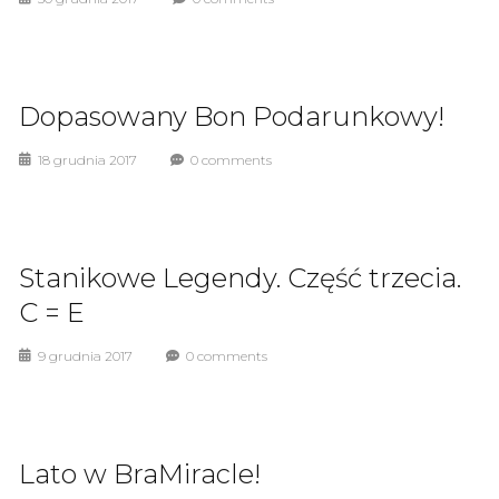
Dopasowany Bon Podarunkowy!
18 grudnia 2017
0 comments
Stanikowe Legendy. Część trzecia.
C = E
9 grudnia 2017
0 comments
Lato w BraMiracle!