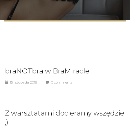
braNOTbra w BraMiracle
15 listopada 2019
0 comments
Z warsztatami docieramy wszędzie
;)