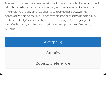
Aby zapewnić jak najlepsze wrażenia, korzystamy z technologii, takich
jak pliki cookie, do przechowywania i/lub uzyskiwania dostępu do
informacji o urządzeniu. Zgoda na te technologie pozwoli nam
przetwarzać dane, takie jak zachowanie podczas przeglądania lub
unikalne identyfikatory na tej stronie. Brak wyrażenia zgody lub
wycofanie zgody może niekorzystnie wpłynąć na niektóre cechy i
funkcje.
Akceptuję
Odmów
Zobacz preferencje
Home
Poznaj BraMiracle