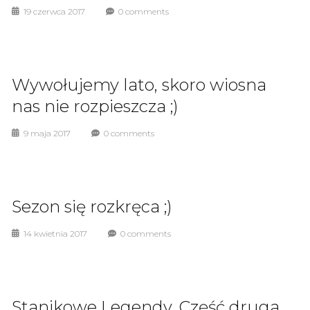
19 czerwca 2017
0 comments
Wywołujemy lato, skoro wiosna
nas nie rozpieszcza ;)
9 maja 2017
0 comments
Sezon się rozkręca ;)
14 kwietnia 2017
0 comments
Stanikowe Legendy. Część druga.