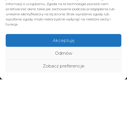
informacji o urządzeniu. Zgoda na te technologie pozwoli nam
przetwarzać dane, takie jak zachowanie podczas przeglądania lub
unikalne identyfikatory na tej stronie. Brak wyrażenia zgody lub
wycofanie zgody może niekorzystnie wpłynąć na niektóre cechy i
funkcje.
Akceptuję
Odmów
Zobacz preferencje
Home
Poznaj BraMiracle
Brafitting