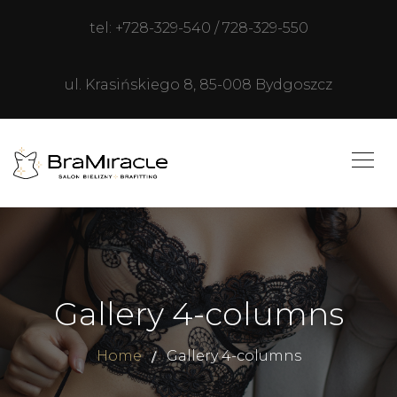
tel: +728-329-540 / 728-329-550
ul. Krasińskiego 8, 85-008 Bydgoszcz
Gallery 4-columns
Home
Gallery 4-columns