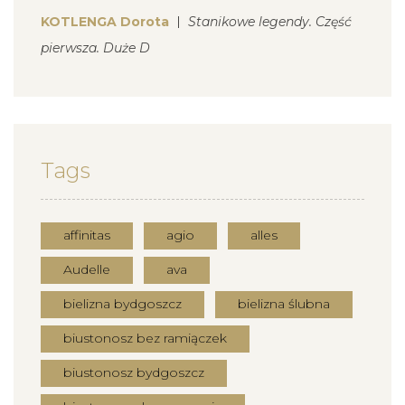
KOTLENGA Dorota
Stanikowe legendy. Część
pierwsza. Duże D
Tags
affinitas
agio
alles
Audelle
ava
bielizna bydgoszcz
bielizna ślubna
biustonosz bez ramiączek
biustonosz bydgoszcz