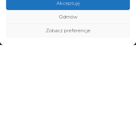
Akceptuję
Odmów
Zobacz preferencje
Home
Poznaj BraMiracle
Brafitting
Metamorfozy
Vouchery
Warsztaty