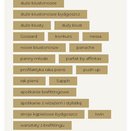
duże biustonosze
duże biustonosze bydgoszcz
duże biusty
duży biust
Gossard
konkurs
nessa
nowe biustonosze
panache
panny młode
parfait by affinitas
profilaktyka raka piersi
push up
rak piersi
Sapph
spotkanie brafittingowe
spotkanie z wizażem i stylistką
stroje kąpielowe bydgoszcz
twin
warsztaty z brafittingu