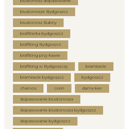
biustonosz dopasowanie
biustonosze Bydgoszcz
biustonosz ślubny
brafitterka bydgoszcz
brafitting Bydgoszcz
brafitting przy kawie
brafitting w Bydgoszczy
bramiracle
bramiracle bydgoszcz
bydgoszcz
charnos
corin
dama kier
dopasowanie biustonosza
dopasowanie biustonosza bydgoszcz
dopasowanie bydgoszcz