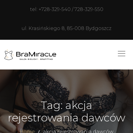
tel: +728-329-540 / 728-329-550
ul. Krasińskiego 8, 85-008 Bydgoszcz
Tag: akcja
rejestrowania dawców
Home
akcja rejestrowania dawców