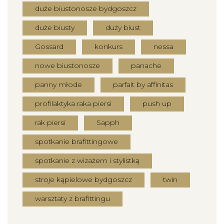
duże biustonosze bydgoszcz
duże biusty
duży biust
Gossard
konkurs
nessa
nowe biustonosze
panache
panny młode
parfait by affinitas
profilaktyka raka piersi
push up
rak piersi
Sapph
spotkanie brafittingowe
spotkanie z wizażem i stylistką
stroje kąpielowe bydgoszcz
twin
warsztaty z brafittingu