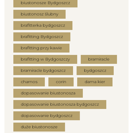
biustonosze Bydgoszcz
biustonosz ślubny
brafitterka bydgoszcz
brafitting Bydgoszcz
brafitting przy kawie
brafitting w Bydgoszczy
bramiracle
bramiracle bydgoszcz
bydgoszcz
charnos
corin
dama kier
dopasowanie biustonosza
dopasowanie biustonosza bydgoszcz
dopasowanie bydgoszcz
duże biustonosze