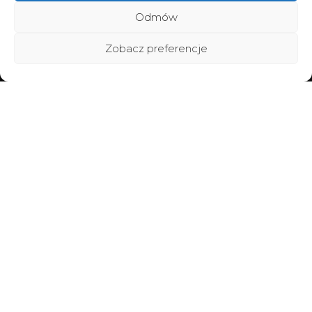
Odmów
Zobacz preferencje
Home
Poznaj BraMiracle
Brafitting
Metamorfozy
Vouchery
Warsztaty
Współpraca