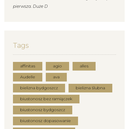
pierwsza. Duże D
Tags
affinitas
agio
alles
Audelle
ava
bielizna bydgoszcz
bielizna ślubna
biustonosz bez ramiączek
biustonosz bydgoszcz
biustonosz dopasowanie