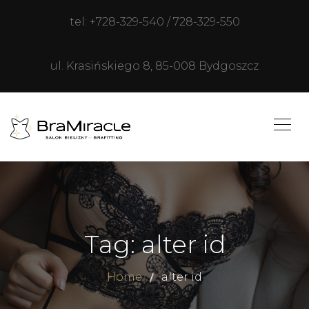
tel: +728-329-540 / 728-329-550
ul. Krasińskiego 8, 85-008 Bydgoszcz
Tag: alter id
Home
alter id