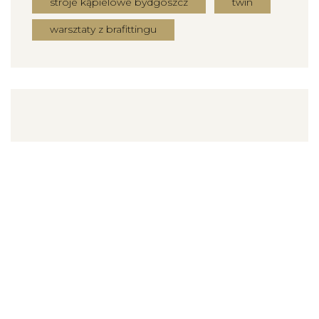
stroje kąpielowe bydgoszcz
twin
warsztaty z brafittingu