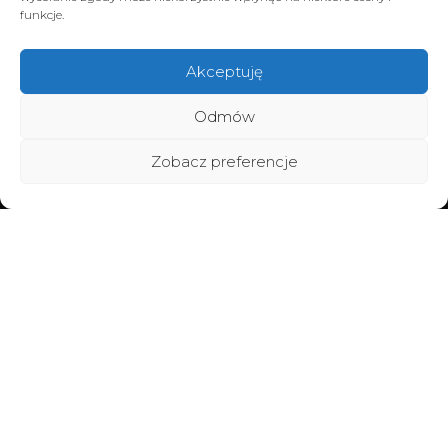
funkcje.
Akceptuję
Odmów
Zobacz preferencje
Home
Poznaj BraMiracle
Brafitting
Metamorfozy
Vouchery