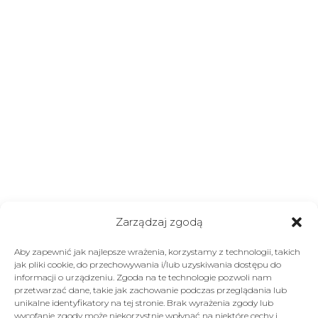
Zarządzaj zgodą
Aby zapewnić jak najlepsze wrażenia, korzystamy z technologii, takich
jak pliki cookie, do przechowywania i/lub uzyskiwania dostępu do
informacji o urządzeniu. Zgoda na te technologie pozwoli nam
przetwarzać dane, takie jak zachowanie podczas przeglądania lub
unikalne identyfikatory na tej stronie. Brak wyrażenia zgody lub
wycofanie zgody może niekorzystnie wpłynąć na niektóre cechy i