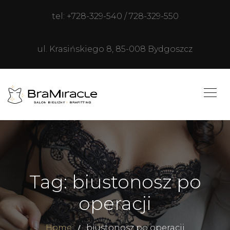
tel: +728-329-540 / 728-329-550
ul. Krasińskiego 8, 85-008 Bydgoszcz
Tag: biustonosz po
operacji
Home
biustonosz po operacji