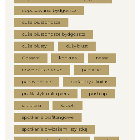
dopasowanie bydgoszcz
duże biustonosze
duże biustonosze bydgoszcz
duże biusty
duży biust
Gossard
konkurs
nessa
nowe biustonosze
panache
panny młode
parfait by affinitas
profilaktyka raka piersi
push up
rak piersi
Sapph
spotkanie brafittingowe
spotkanie z wizażem i stylistką