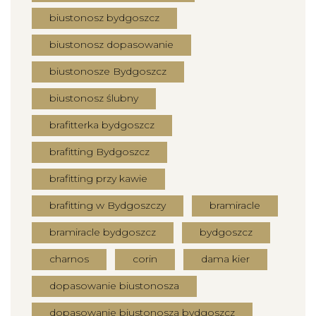
biustonosz bydgoszcz
biustonosz dopasowanie
biustonosze Bydgoszcz
biustonosz ślubny
brafitterka bydgoszcz
brafitting Bydgoszcz
brafitting przy kawie
brafitting w Bydgoszczy
bramiracle
bramiracle bydgoszcz
bydgoszcz
charnos
corin
dama kier
dopasowanie biustonosza
dopasowanie biustonosza bydgoszcz