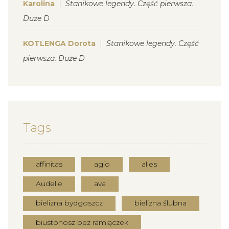
Karolina
Stanikowe legendy. Część pierwsza.
Duże D
KOTLENGA Dorota
Stanikowe legendy. Część
pierwsza. Duże D
Tags
affinitas
agio
alles
Audelle
ava
bielizna bydgoszcz
bielizna ślubna
biustonosz bez ramiączek