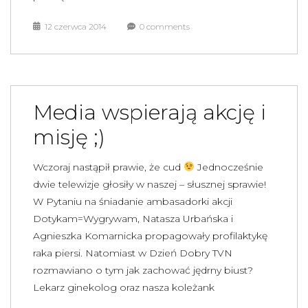
12 czerwca 2014
0 comments
Media wspierają akcję i
misję ;)
Wczoraj nastąpił prawie, że cud
Jednocześnie
dwie telewizje głosiły w naszej – słusznej sprawie!
W Pytaniu na śniadanie ambasadorki akcji
Dotykam=Wygrywam, Natasza Urbańska i
Agnieszka Komarnicka propagowały profilaktykę
raka piersi. Natomiast w Dzień Dobry TVN
rozmawiano o tym jak zachować jędrny biust?
Lekarz ginekolog oraz nasza koleżank