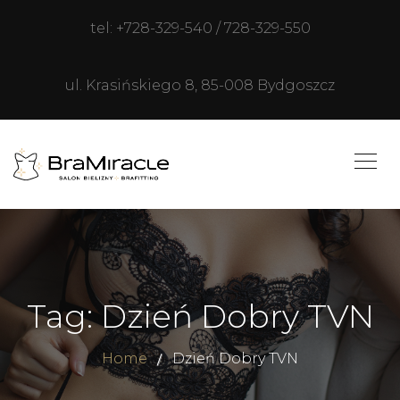
tel: +728-329-540 / 728-329-550
ul. Krasińskiego 8, 85-008 Bydgoszcz
Tag: Dzień Dobry TVN
Home
Dzień Dobry TVN