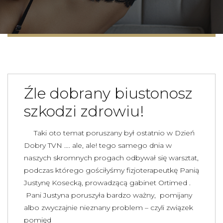
Źle dobrany biustonosz
szkodzi zdrowiu!
Taki oto temat poruszany był ostatnio w Dzień
Dobry TVN …. ale, ale! tego samego dnia w
naszych skromnych progach odbywał się warsztat,
podczas którego gościłyśmy fizjoterapeutkę Panią
Justynę Kosecką, prowadzącą gabinet Ortimed .
Pani Justyna poruszyła bardzo ważny, pomijany
albo zwyczajnie nieznany problem – czyli związek
pomięd