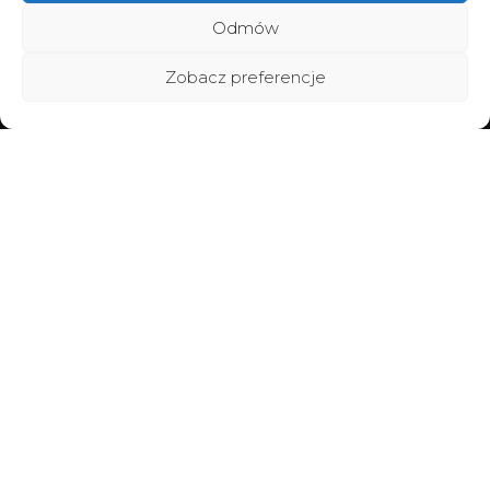
Odmów
Zobacz preferencje
Home
Poznaj BraMiracle
Brafitting
Metamorfozy
Vouchery
Warsztaty
Współpraca