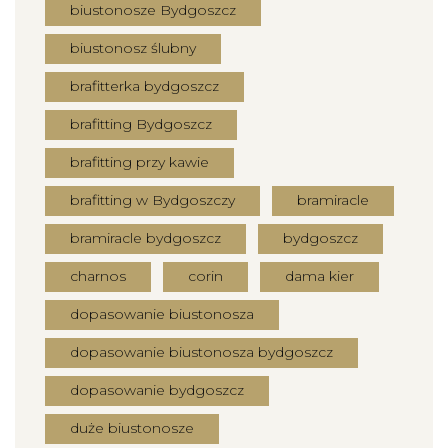
biustonosze Bydgoszcz
biustonosz ślubny
brafitterka bydgoszcz
brafitting Bydgoszcz
brafitting przy kawie
brafitting w Bydgoszczy
bramiracle
bramiracle bydgoszcz
bydgoszcz
charnos
corin
dama kier
dopasowanie biustonosza
dopasowanie biustonosza bydgoszcz
dopasowanie bydgoszcz
duże biustonosze