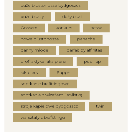
duże biustonosze bydgoszcz
duże biusty
duży biust
Gossard
konkurs
nessa
nowe biustonosze
panache
panny młode
parfait by affinitas
profilaktyka raka piersi
push up
rak piersi
Sapph
spotkanie brafittingowe
spotkanie z wizażem i stylistką
stroje kąpielowe bydgoszcz
twin
warsztaty z brafittingu