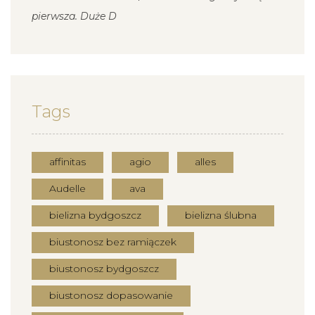
pierwsza. Duże D
Tags
affinitas
agio
alles
Audelle
ava
bielizna bydgoszcz
bielizna ślubna
biustonosz bez ramiączek
biustonosz bydgoszcz
biustonosz dopasowanie