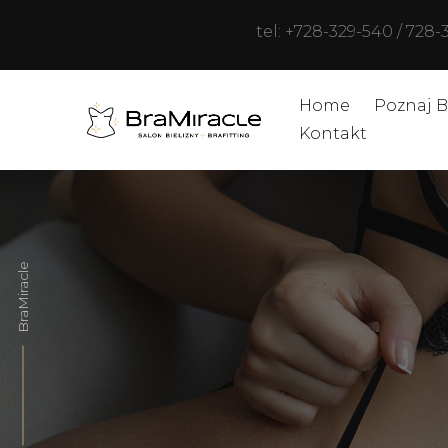
tel: +728-329-540 / 728-
Home
Poznaj B
Kontakt
BraMiracle