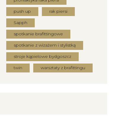
push up
rak piersi
Sapph
spotkanie brafittingowe
spotkanie z wizażem i stylistką
stroje kąpielowe bydgoszcz
twin
warsztaty z brafittingu