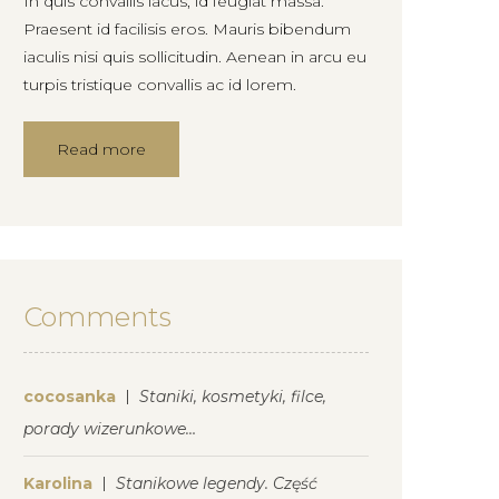
In quis convallis lacus, id feugiat massa.
Praesent id facilisis eros. Mauris bibendum
iaculis nisi quis sollicitudin. Aenean in arcu eu
turpis tristique convallis ac id lorem.
Read more
Comments
cocosanka
Staniki, kosmetyki, filce,
porady wizerunkowe…
Karolina
Stanikowe legendy. Część