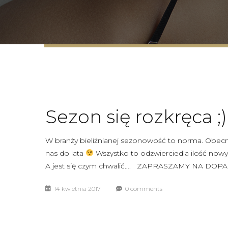
Sezon się rozkręca ;)
W branży bieliźnianej sezonowość to norma. Obecni
nas do lata
Wszystko to odzwierciedla ilość no
A jest się czym chwalić…. ZAPRASZAMY NA DO
14 kwietnia 2017
0 comments