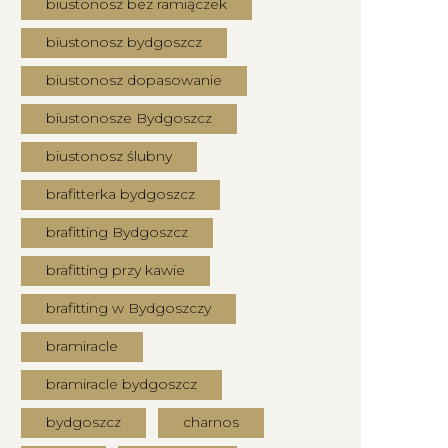
biustonosz bez ramiączek
biustonosz bydgoszcz
biustonosz dopasowanie
biustonosze Bydgoszcz
biustonosz ślubny
brafitterka bydgoszcz
brafitting Bydgoszcz
brafitting przy kawie
brafitting w Bydgoszczy
bramiracle
bramiracle bydgoszcz
bydgoszcz
charnos