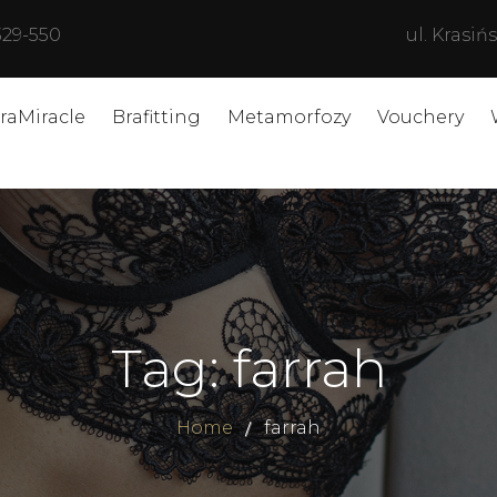
329-550
ul. Krasi
raMiracle
Brafitting
Metamorfozy
Vouchery
Tag: farrah
Home
farrah