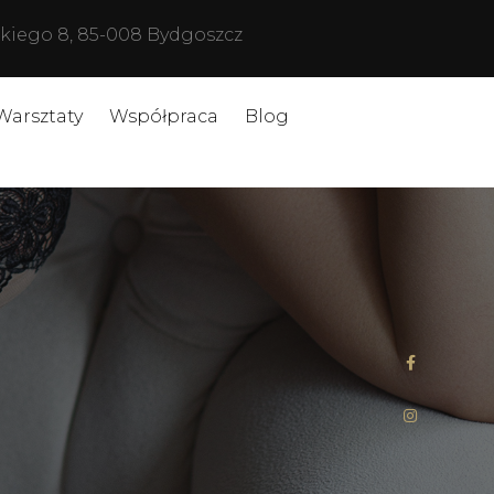
ńskiego 8, 85-008 Bydgoszcz
Warsztaty
Współpraca
Blog