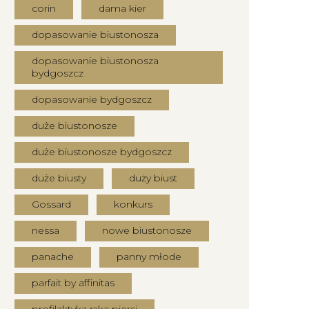
corin
dama kier
dopasowanie biustonosza
dopasowanie biustonosza
bydgoszcz
dopasowanie bydgoszcz
duże biustonosze
duże biustonosze bydgoszcz
duże biusty
duży biust
Gossard
konkurs
nessa
nowe biustonosze
panache
panny młode
parfait by affinitas
profilaktyka raka piersi