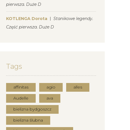
pierwsza. Duże D
KOTLENGA Dorota
Stanikowe legendy.
Część pierwsza. Duże D
Tags
affinitas
agio
alles
Audelle
ava
bielizna bydgoszcz
bielizna ślubna