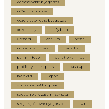
dopasowanie bydgoszcz
duże biustonosze
duże biustonosze bydgoszcz
duże biusty
duży biust
Gossard
konkurs
nessa
nowe biustonosze
panache
panny młode
parfait by affinitas
profilaktyka raka piersi
push up
rak piersi
Sapph
spotkanie brafittingowe
spotkanie z wizażem i stylistką
stroje kąpielowe bydgoszcz
twin