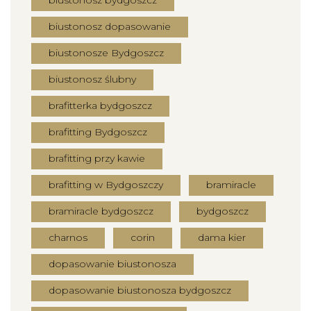
biustonosz dopasowanie
biustonosze Bydgoszcz
biustonosz ślubny
brafitterka bydgoszcz
brafitting Bydgoszcz
brafitting przy kawie
brafitting w Bydgoszczy
bramiracle
bramiracle bydgoszcz
bydgoszcz
charnos
corin
dama kier
dopasowanie biustonosza
dopasowanie biustonosza bydgoszcz