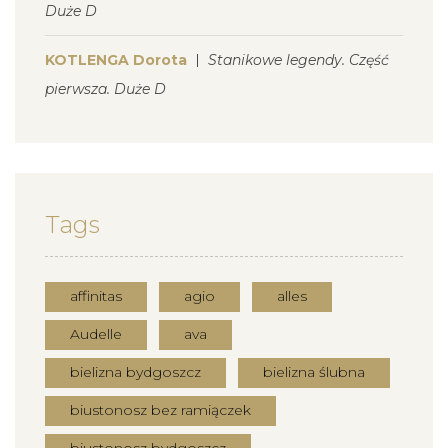
Duże D
KOTLENGA Dorota
Stanikowe legendy. Część
pierwsza. Duże D
Tags
affinitas
agio
alles
Audelle
ava
bielizna bydgoszcz
bielizna ślubna
biustonosz bez ramiączek
biustonosz bydgoszcz