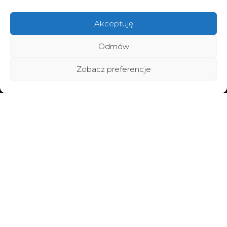
Akceptuję
Odmów
Zobacz preferencje
Home
Poznaj BraMiracle
Brafitting
Metamorfozy
Vouchery