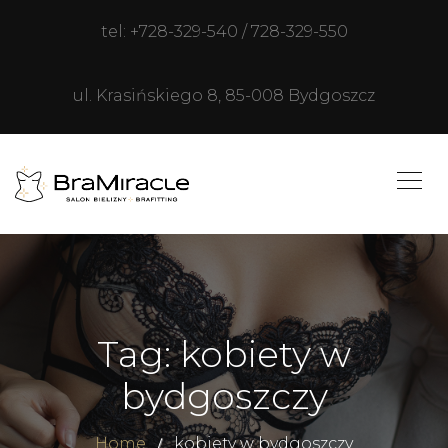
tel: +728-329-540 / 728-329-550
ul. Krasińskiego 8, 85-008 Bydgoszcz
Tag: kobiety w
bydgoszczy
Home
kobiety w bydgoszczy