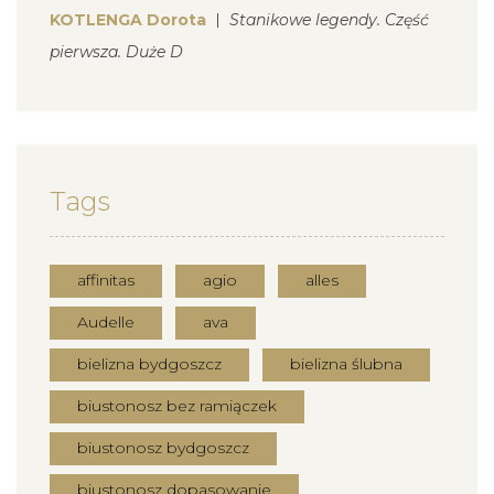
KOTLENGA Dorota
Stanikowe legendy. Część
pierwsza. Duże D
Tags
affinitas
agio
alles
Audelle
ava
bielizna bydgoszcz
bielizna ślubna
biustonosz bez ramiączek
biustonosz bydgoszcz
biustonosz dopasowanie