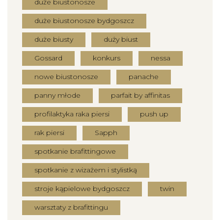
duże biustonosze
duże biustonosze bydgoszcz
duże biusty
duży biust
Gossard
konkurs
nessa
nowe biustonosze
panache
panny młode
parfait by affinitas
profilaktyka raka piersi
push up
rak piersi
Sapph
spotkanie brafittingowe
spotkanie z wizażem i stylistką
stroje kąpielowe bydgoszcz
twin
warsztaty z brafittingu