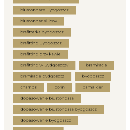
biustonosze Bydgoszcz
biustonosz ślubny
brafitterka bydgoszcz
brafitting Bydgoszcz
brafitting przy kawie
brafitting w Bydgoszczy
bramiracle
bramiracle bydgoszcz
bydgoszcz
charnos
corin
dama kier
dopasowanie biustonosza
dopasowanie biustonosza bydgoszcz
dopasowanie bydgoszcz