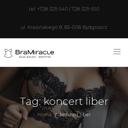
tel: +728-329-540 / 728-329-550
ul. Krasińskiego 8, 85-008 Bydgoszcz
Tag: koncert liber
Home
koncert liber