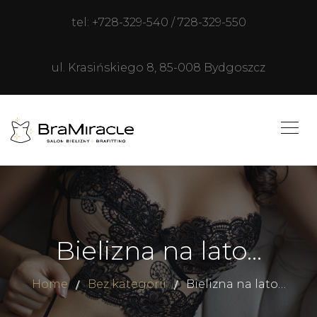
tel: +728-329-540 / 728-329-550
ul. Krasińskiego 8, 85-008 Bydgoszcz
Bielizna na lato…
Home
Bez kategorii
Bielizna na lato…