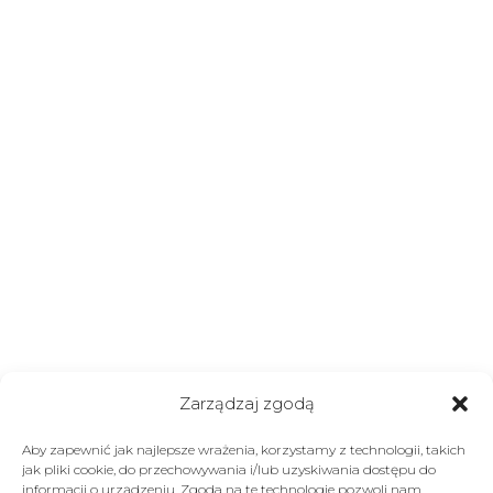
Zarządzaj zgodą
Aby zapewnić jak najlepsze wrażenia, korzystamy z technologii, takich
jak pliki cookie, do przechowywania i/lub uzyskiwania dostępu do
informacji o urządzeniu. Zgoda na te technologie pozwoli nam