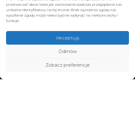
przetwarzać dane, takie jak zachowanie podczas przeglądania lub
unikalne identyfikatory na tej stronie. Brak wyrażenia zgody lub
wycofanie zgody może niekorzystnie wpłynąć na niektóre cechy i
funkcje.
Akceptuję
Odmów
Zobacz preferencje
Home
Poznaj BraMiracle
Brafitting