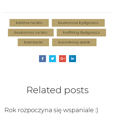
bielizna na lato
biustonosz bydgoszcz
biustonosz na lato
brafitting Bydgoszcz
bramiracle
koronkowy stanik
Related
posts
Rok rozpoczyna się wspaniale :)