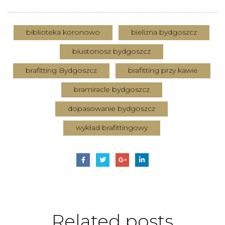
biblioteka koronowo
bielizna bydgoszcz
biustonosz bydgoszcz
brafitting Bydgoszcz
brafitting przy kawie
bramiracle bydgoszcz
dopasowanie bydgoszcz
wykład brafittingowy
Related
posts