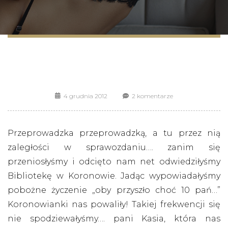
4 grudnia 2012
2 komentarze
Przeprowadzka przeprowadzką, a tu przez nią
zaległości w sprawozdaniu…. zanim się
przeniosłyśmy i odcięto nam net odwiedziłyśmy
Bibliotekę w Koronowie. Jadąc wypowiadałyśmy
pobożne życzenie „oby przyszło choć 10 pań…”
Koronowianki nas powaliły! Takiej frekwencji się
nie spodziewałyśmy…. pani Kasia, która nas