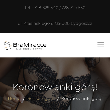
tel: +728-329-540 / 728-329-550
ul. Krasińskiego 8, 85-008 Bydgoszcz
Koronowianki górą!
Home
Bez kategorii
Koronowianki górą!