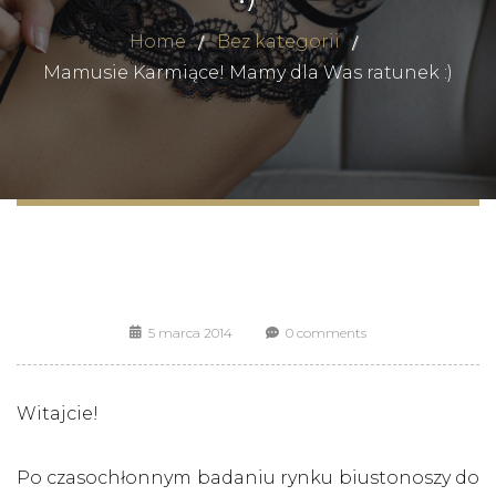
Home
Bez kategorii
Mamusie Karmiące! Mamy dla Was ratunek :)
5 marca 2014
0 comments
Witajcie!
Po czasochłonnym badaniu rynku biustonoszy do