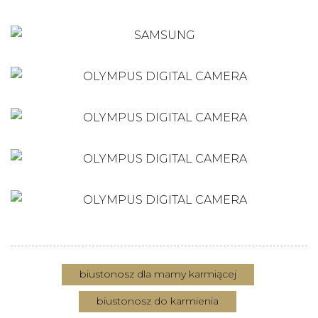
biustonosz dla mamy karmiącej
biustonosz do karmienia