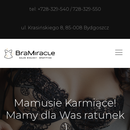
tel: +728-329-540 / 728-329-550
ul. Krasińskiego 8, 85-008 Bydgoszcz
Mamusie Karmiące!
Mamy dla Was ratunek
:)