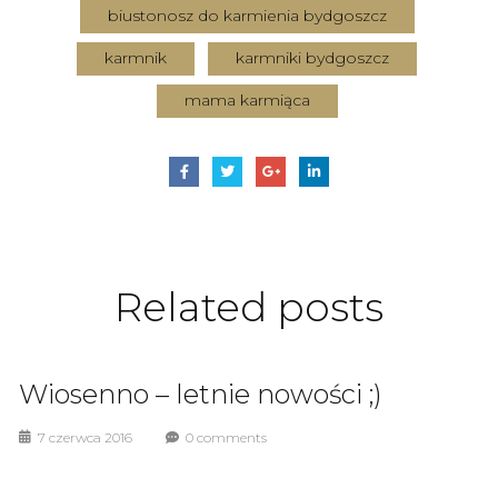
biustonosz do karmienia bydgoszcz
karmnik
karmniki bydgoszcz
mama karmiąca
Related
posts
Wiosenno – letnie nowości ;)
7 czerwca 2016
0 comments