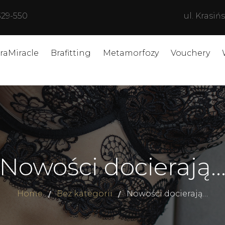
329-550
ul. Krasi
raMiracle
Brafitting
Metamorfozy
Vouchery
Nowości docierają
Home
Bez kategorii
Nowości docierają…