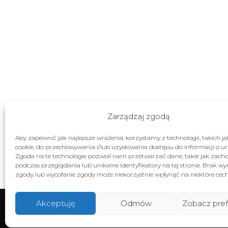
Home
Poznaj BraM
Zarządzaj zgodą
Aby zapewnić jak najlepsze wrażenia, korzystamy z technologii, takich jak
cookie, do przechowywania i/lub uzyskiwania dostępu do informacji o u
Zgoda na te technologie pozwoli nam przetwarzać dane, takie jak zach
podczas przeglądania lub unikalne identyfikatory na tej stronie. Brak wy
zgody lub wycofanie zgody może niekorzystnie wpłynąć na niektóre cechy
Akceptuję
Odmów
Zobacz pref