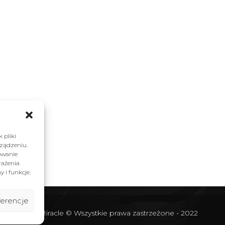
iracle
Brafitting
Metamorfozy
Vouc
Współpraca
Blog
Kontakt
 pliki
rządzeniu.
owanie
rażenia
 i funkcje.
erencje
BraMiracle © Wszystkie prawa zastrzeżone - 2022