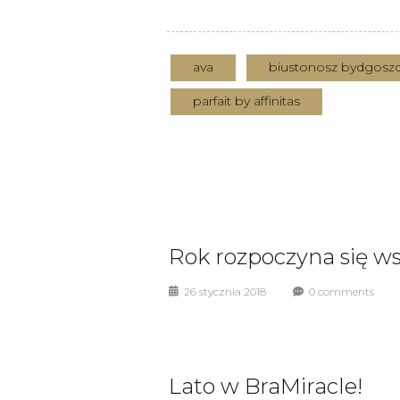
ava
biustonosz bydgosz
parfait by affinitas
Rok rozpoczyna się ws
26 stycznia 2018
0 comments
Lato w BraMiracle!