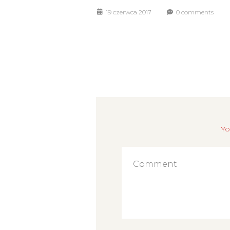
19 czerwca 2017
0 comments
Yo