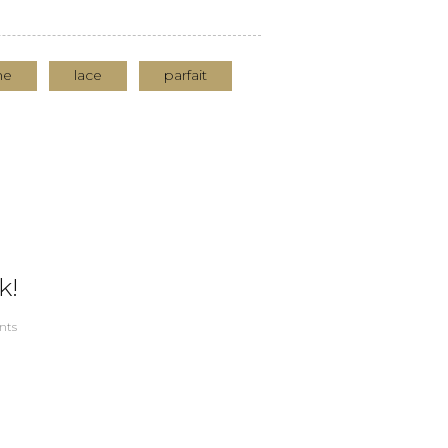
ne
lace
parfait
k!
nts