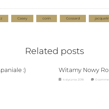
cz
Casey
corin
Gossard
jacqueli
Related
posts
paniale :)
Witamy Nowy Ro
4 stycznia 2018
0 comme