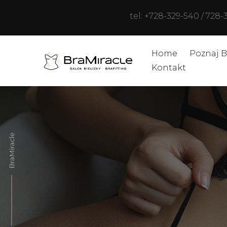
tel: +728-329-540 / 728-
Home
Poznaj B
Kontakt
BraMiracle