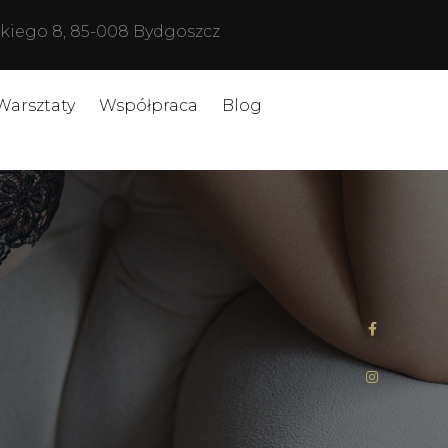
ńskiego 8, 85-008 Bydgoszcz
Warsztaty
Współpraca
Blog
…