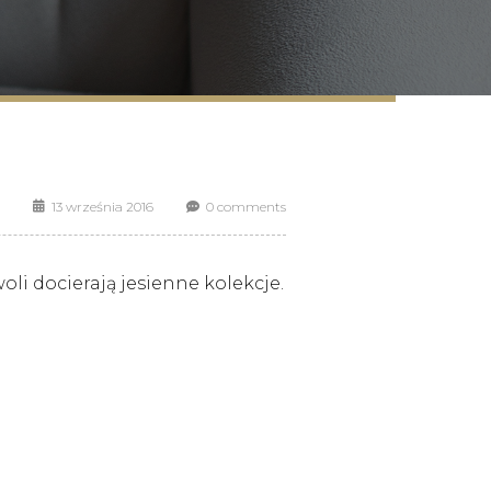
13 września 2016
0 comments
oli docierają jesienne kolekcje.