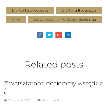
brafitterka bydgoszcz
brafitting Bydgoszcz
SPB
Stowarzyszenie Polskiego Brafittingu
Related
posts
Z warsztatami docieramy wszędzie
;)
27 stycznia 2018
0 comments