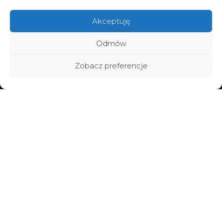
Akceptuję
Odmów
Zobacz preferencje
Home
Poznaj BraMiracle
Brafitting
Metamorfozy
Vouchery