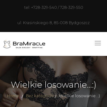
tel: +728-329-540 / 728-329-550
ul. Krasińskiego 8, 85-008 Bydgoszcz
Wielkie losowanie…:)
Home
Bez kategorii
Wielkie losowanie…:)