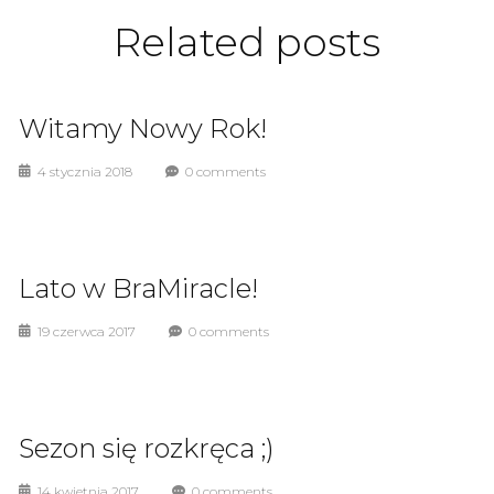
Related
posts
Witamy Nowy Rok!
4 stycznia 2018
0 comments
Lato w BraMiracle!
19 czerwca 2017
0 comments
Sezon się rozkręca ;)
14 kwietnia 2017
0 comments